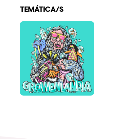
TEMÁTICA/S
Espectáculos
Our Creative World
Music
Sostenibilidad
Quienes somos
¿Quieres trabajar con n
elrow News