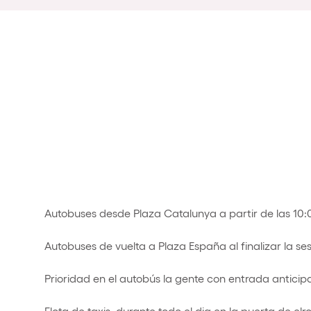
Autobuses desde Plaza Catalunya a partir de las 10
Autobuses de vuelta a Plaza España al finalizar la se
Prioridad en el autobús la gente con entrada anticip
Flota de taxis durante todo el dia en la puerta de elr