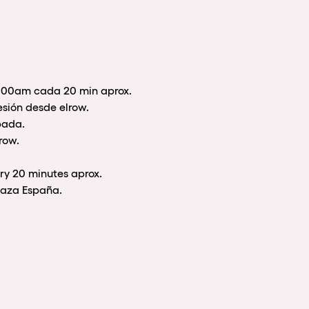
0:00am cada 20 min aprox.
esión desde elrow.
pada.
row.
ry 20 minutes aprox.
Plaza España.