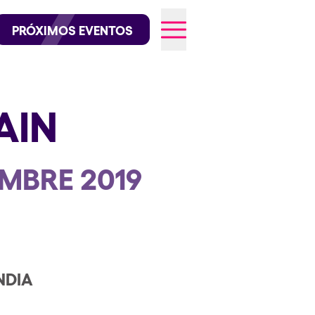
official en Instagram
@elrowofficial en TikTok
PRÓXIMOS EVENTOS
AIN
026
EMBRE 2019
NDIA