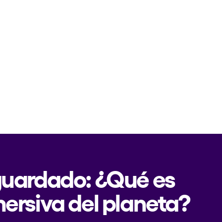
 guardado: ¿Qué es
mersiva del planeta?