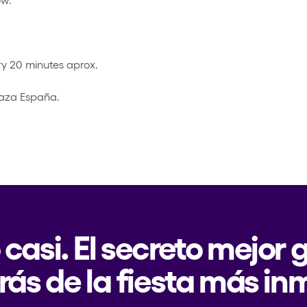
y 20 minutes aprox.
laza España.
 casi. El secreto mejor
rás de la fiesta más in