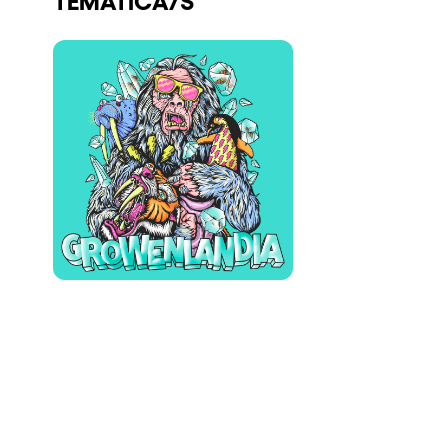
Quienes somos
¿Quieres trabajar con nosotros?
elrow News
Síguenos en tiktok
Síguenos en facebook
Síguenos en instagram
Síguenos en twitter
Síguenos en linkedin
Síguenos en youtube
Política de Privacidad
Política de Cookies
Aviso Legal
Política de Sostenibilidad