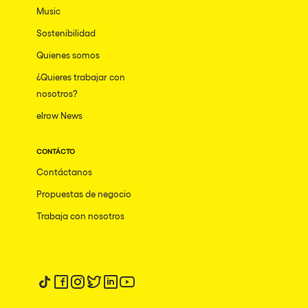
Music
Sostenibilidad
Quienes somos
¿Quieres trabajar con
nosotros?
elrow News
CONTÁCTO
Contáctanos
Propuestas de negocio
Trabaja con nosotros
Síguenos en tiktok
Síguenos en facebook
Síguenos en instagram
Síguenos en twitter
Síguenos en linkedin
Síguenos en youtube