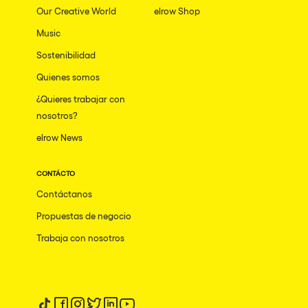
Our Creative World
elrow Shop
Music
Sostenibilidad
Quienes somos
¿Quieres trabajar con
nosotros?
elrow News
CONTÁCTO
Contáctanos
Propuestas de negocio
Trabaja con nosotros
Síguenos en tiktok
Síguenos en facebook
Síguenos en instagram
Síguenos en twitter
Síguenos en linkedin
Síguenos en youtube