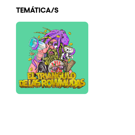
Quienes somos
TEMÁTICA/S
¿Quieres trabajar con nosotros?
elrow News
Síguenos en tiktok
Síguenos en facebook
Síguenos en instagram
Síguenos en twitter
Síguenos en linkedin
Síguenos en youtube
Política de Privacidad
Política de Cookies
Aviso Legal
Política de Sostenibilidad