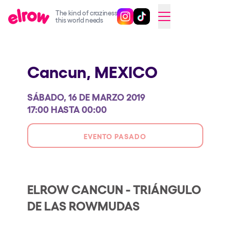
The kind of craziness
Sigue @elrowofficial en Inst
Sigue @elrowofficial en T
SWITCH TO ENGLISH
this world needs
Próximos eventos
Cancun,
MEXICO
elrow Ibiza x [UNVRS] 2026
elrow Town 2026
SÁBADO, 16 DE MARZO 2019
Snowrow Festival 2026
17:00 HASTA 00:00
elrow Island 2026
EVENTO PASADO
elrow Shop
Espectáculos
Our Creative World
ELROW CANCUN - TRIÁNGULO
DE LAS ROWMUDAS
Music
Sostenibilidad