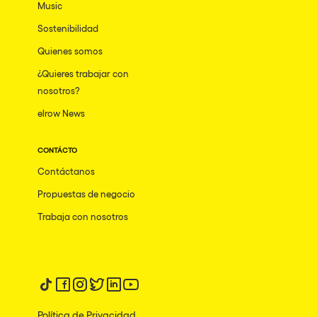
Music
Sostenibilidad
Quienes somos
¿Quieres trabajar con
nosotros?
elrow News
CONTÁCTO
Contáctanos
Propuestas de negocio
Trabaja con nosotros
Síguenos en tiktok
Síguenos en facebook
Síguenos en instagram
Síguenos en twitter
Síguenos en linkedin
Síguenos en youtube
Política de Privacidad