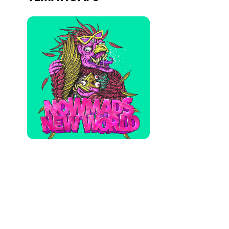
Quienes somos
¿Quieres trabajar con nosotros?
elrow News
Síguenos en tiktok
Síguenos en facebook
Síguenos en instagram
Síguenos en twitter
Síguenos en linkedin
Síguenos en youtube
Política de Privacidad
Política de Cookies
Aviso Legal
Política de Sostenibilidad