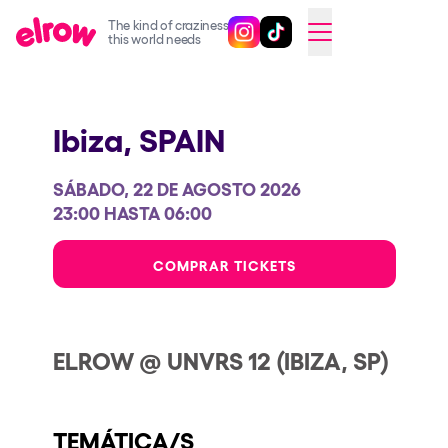
The kind of craziness
Sigue @elrowofficial en Inst
Sigue @elrowofficial en T
SWITCH TO ENGLISH
this world needs
Próximos eventos
Ibiza,
SPAIN
elrow Ibiza x [UNVRS] 2026
elrow Town 2026
SÁBADO, 22 DE AGOSTO 2026
Snowrow Festival 2026
23:00 HASTA 06:00
elrow Island 2026
COMPRAR TICKETS
elrow Shop
Espectáculos
ELROW @ UNVRS 12 (IBIZA, SP)
Our Creative World
Music
TEMÁTICA/S
Sostenibilidad