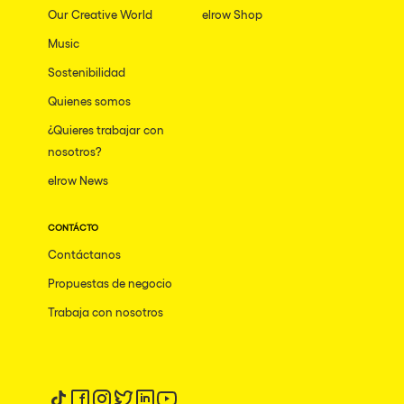
Our Creative World
elrow Shop
Music
Sostenibilidad
Quienes somos
¿Quieres trabajar con
nosotros?
elrow News
CONTÁCTO
Contáctanos
Propuestas de negocio
Trabaja con nosotros
Síguenos en tiktok
Síguenos en facebook
Síguenos en instagram
Síguenos en twitter
Síguenos en linkedin
Síguenos en youtube