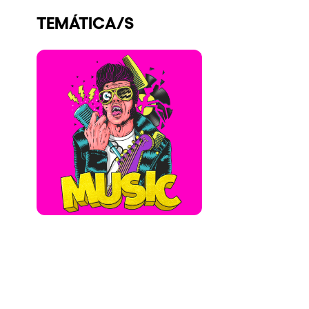
Quienes somos
TEMÁTICA/S
¿Quieres trabajar con nosotros?
elrow News
Síguenos en tiktok
Síguenos en facebook
Síguenos en instagram
Síguenos en twitter
Síguenos en linkedin
Síguenos en youtube
Política de Privacidad
Política de Cookies
Aviso Legal
Política de Sostenibilidad