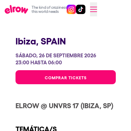
The kind of craziness
Sigue @elrowofficial en Inst
Sigue @elrowofficial en T
SWITCH TO ENGLISH
this world needs
Próximos eventos
Ibiza,
SPAIN
elrow Ibiza x [UNVRS] 2026
elrow Town 2026
SÁBADO, 26 DE SEPTIEMBRE 2026
Snowrow Festival 2026
23:00 HASTA 06:00
elrow Island 2026
COMPRAR TICKETS
elrow Shop
Espectáculos
ELROW @ UNVRS 17 (IBIZA, SP)
Our Creative World
Music
TEMÁTICA/S
Sostenibilidad