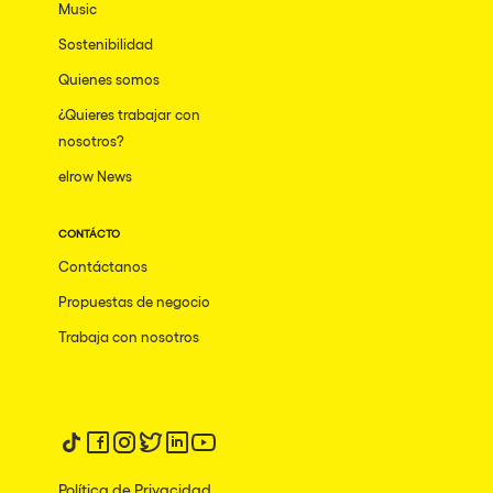
Music
Sostenibilidad
Quienes somos
¿Quieres trabajar con
nosotros?
elrow News
CONTÁCTO
Contáctanos
Propuestas de negocio
Trabaja con nosotros
Síguenos en tiktok
Síguenos en facebook
Síguenos en instagram
Síguenos en twitter
Síguenos en linkedin
Síguenos en youtube
Política de Privacidad