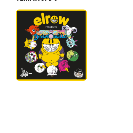
Quienes somos
¿Quieres trabajar con nosotros?
elrow News
Síguenos en tiktok
Síguenos en facebook
Síguenos en instagram
Síguenos en twitter
Síguenos en linkedin
Síguenos en youtube
Política de Privacidad
Política de Cookies
Aviso Legal
Política de Sostenibilidad