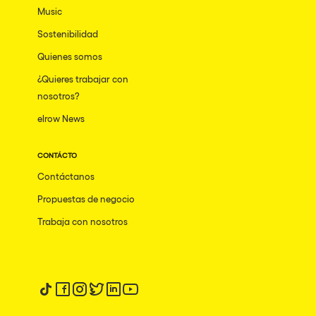
Music
Sostenibilidad
Quienes somos
¿Quieres trabajar con
nosotros?
elrow News
CONTÁCTO
Contáctanos
Propuestas de negocio
Trabaja con nosotros
Síguenos en tiktok
Síguenos en facebook
Síguenos en instagram
Síguenos en twitter
Síguenos en linkedin
Síguenos en youtube