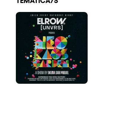
Quienes somos
¿Quieres trabajar con nosotros?
elrow News
Síguenos en tiktok
Síguenos en facebook
Síguenos en instagram
Síguenos en twitter
Síguenos en linkedin
Síguenos en youtube
Política de Privacidad
Política de Cookies
Aviso Legal
Política de Sostenibilidad