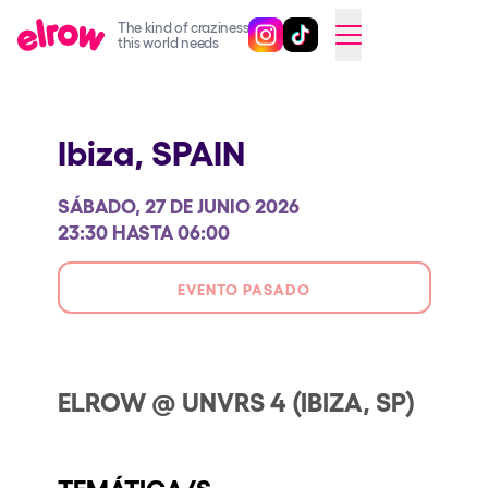
The kind of craziness
Sigue @elrowofficial en Inst
Sigue @elrowofficial en T
SWITCH TO ENGLISH
this world needs
Próximos eventos
Ibiza,
SPAIN
elrow Ibiza x [UNVRS] 2026
elrow Town 2026
SÁBADO, 27 DE JUNIO 2026
Snowrow Festival 2026
23:30 HASTA 06:00
elrow Island 2026
EVENTO PASADO
elrow Shop
Espectáculos
Our Creative World
ELROW @ UNVRS 4 (IBIZA, SP)
Music
Sostenibilidad
TEMÁTICA/S