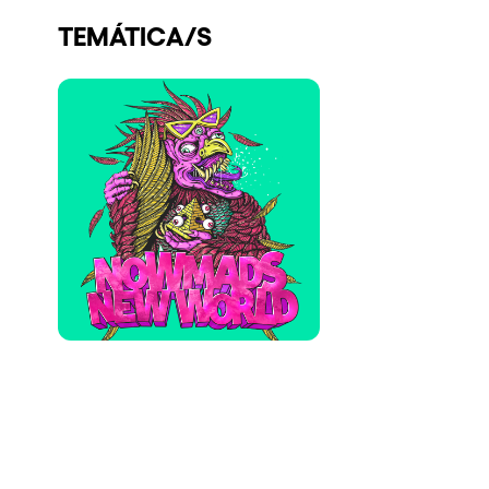
Quienes somos
TEMÁTICA/S
¿Quieres trabajar con nosotros?
elrow News
Síguenos en tiktok
Síguenos en facebook
Síguenos en instagram
Síguenos en twitter
Síguenos en linkedin
Síguenos en youtube
Política de Privacidad
Política de Cookies
Aviso Legal
Política de Sostenibilidad