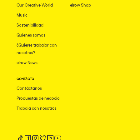
Our Creative World
elrow Shop
Music
Sostenibilidad
Quienes somos
¿Quieres trabajar con
nosotros?
elrow News
CONTÁCTO
Contáctanos
Propuestas de negocio
Trabaja con nosotros
Síguenos en tiktok
Síguenos en facebook
Síguenos en instagram
Síguenos en twitter
Síguenos en linkedin
Síguenos en youtube