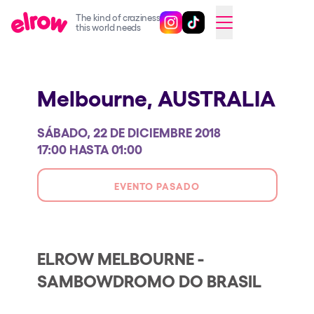
The kind of craziness
Sigue @elrowofficial en Inst
Sigue @elrowofficial en T
SWITCH TO ENGLISH
this world needs
Próximos eventos
Melbourne,
AUSTRALIA
elrow Ibiza x [UNVRS] 2026
elrow Town 2026
SÁBADO, 22 DE DICIEMBRE 2018
Snowrow Festival 2026
17:00 HASTA 01:00
elrow Island 2026
EVENTO PASADO
elrow Shop
Espectáculos
Our Creative World
ELROW MELBOURNE -
SAMBOWDROMO DO BRASIL
Music
Sostenibilidad