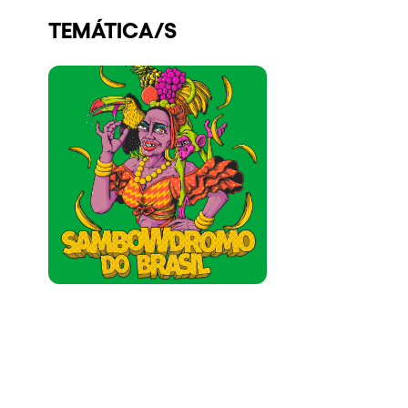
Quienes somos
TEMÁTICA/S
¿Quieres trabajar con nosotros?
elrow News
Síguenos en tiktok
Síguenos en facebook
Síguenos en instagram
Síguenos en twitter
Síguenos en linkedin
Síguenos en youtube
Política de Privacidad
Política de Cookies
Aviso Legal
Política de Sostenibilidad