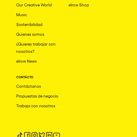
Our Creative World
elrow Shop
Music
Sostenibilidad
Quienes somos
¿Quieres trabajar con
nosotros?
elrow News
CONTÁCTO
Contáctanos
Propuestas de negocio
Trabaja con nosotros
Síguenos en tiktok
Síguenos en facebook
Síguenos en instagram
Síguenos en twitter
Síguenos en linkedin
Síguenos en youtube