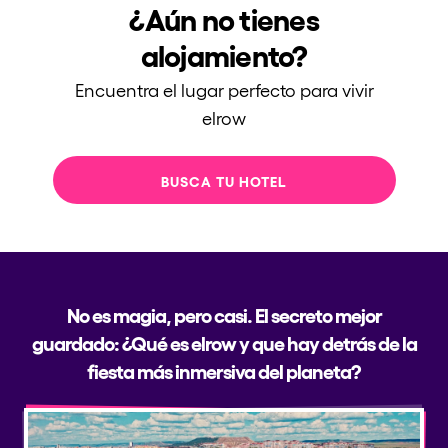
¿Aún no tienes
Quienes somos
alojamiento?
¿Quieres trabajar con nosotros?
Encuentra el lugar perfecto para vivir
elrow News
elrow
BUSCA TU HOTEL
Síguenos en tiktok
Síguenos en facebook
Síguenos en instagram
Síguenos en twitter
Síguenos en linkedin
Síguenos en youtube
Política de Privacidad
Política de Cookies
Aviso Legal
No es magia, pero casi. El secreto mejor
Política de Sostenibilidad
guardado: ¿Qué es elrow y que hay detrás de la
fiesta más inmersiva del planeta?