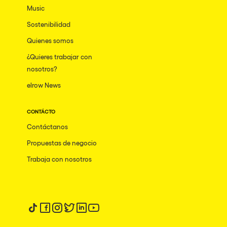
Music
Sostenibilidad
Quienes somos
¿Quieres trabajar con
nosotros?
elrow News
CONTÁCTO
Contáctanos
Propuestas de negocio
Trabaja con nosotros
Síguenos en tiktok
Síguenos en facebook
Síguenos en instagram
Síguenos en twitter
Síguenos en linkedin
Síguenos en youtube