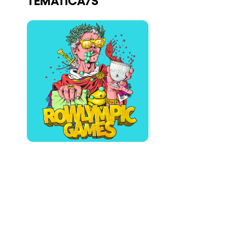
Quienes somos
¿Quieres trabajar con nosotros?
elrow News
Síguenos en tiktok
Síguenos en facebook
Síguenos en instagram
Síguenos en twitter
Síguenos en linkedin
Síguenos en youtube
Política de Privacidad
Política de Cookies
Aviso Legal
Política de Sostenibilidad