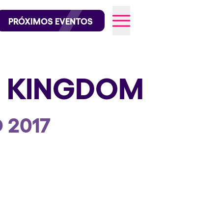
official en Instagram
@elrowofficial en TikTok
PRÓXIMOS EVENTOS
D KINGDOM
026
O 2017