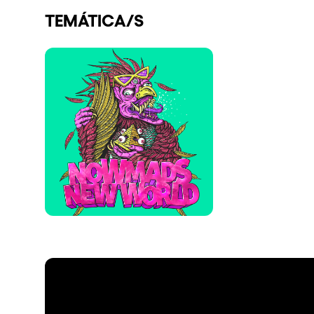
TEMÁTICA/S
Espectáculos
Our Creative World
Music
Sostenibilidad
Quienes somos
¿Quieres trabajar con n
elrow News