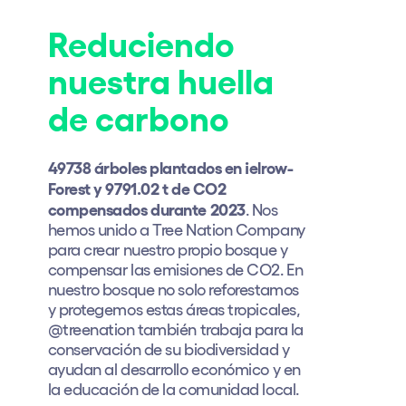
Quienes somos
Reduciendo
¿Quieres trabajar con nosotros?
nuestra huella
elrow News
de carbono
49738 árboles plantados en ¡elrow-
Síguenos en tiktok
Síguenos en facebook
Síguenos en instagram
Síguenos en twitter
Síguenos en linkedin
Síguenos en youtube
Forest y 9791.02 t de CO2
compensados durante 2023
. Nos
Política de Privacidad
hemos unido a Tree Nation Company
Política de Cookies
para crear nuestro propio bosque y
Aviso Legal
compensar las emisiones de CO2. En
Política de Sostenibilidad
nuestro bosque no solo reforestamos
y protegemos estas áreas tropicales,
@treenation también trabaja para la
conservación de su biodiversidad y
ayudan al desarrollo económico y en
la educación de la comunidad local.