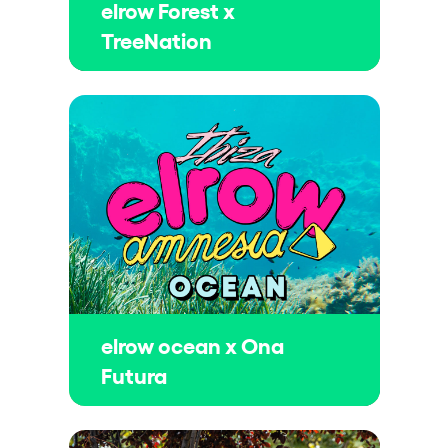
elrow Forest x
TreeNation
elrow ocean x Ona
Futura