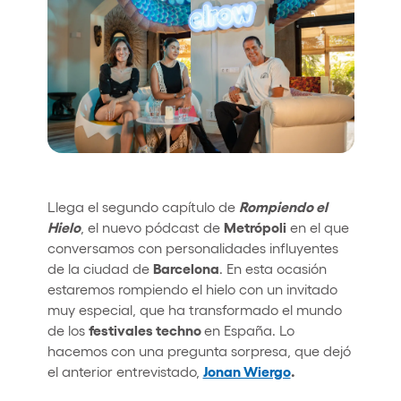
Quienes somos
¿Quieres trabajar con nosotros?
elrow News
Síguenos en tiktok
Síguenos en facebook
Síguenos en instagram
Síguenos en twitter
Síguenos en linkedin
Síguenos en youtube
Rompiendo el
Llega el segundo capítulo de
Política de Privacidad
Hielo
Metrópoli
, el nuevo pódcast de
en el que
Política de Cookies
conversamos con personalidades influyentes
Aviso Legal
Barcelona
de la ciudad de
. En esta ocasión
Política de Sostenibilidad
estaremos rompiendo el hielo con un invitado
muy especial, que ha transformado el mundo
festivales techno
de los
en España. Lo
hacemos con una pregunta sorpresa, que dejó
Jonan Wiergo
.
el anterior entrevistado,