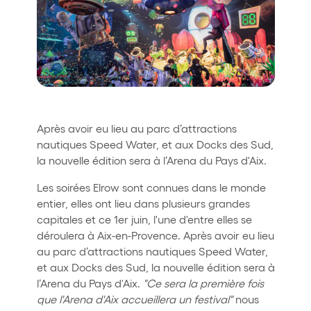
Quienes somos
¿Quieres trabajar con nosotros?
elrow News
Après avoir eu lieu au parc d’attractions
Síguenos en tiktok
Síguenos en facebook
Síguenos en instagram
Síguenos en twitter
Síguenos en linkedin
Síguenos en youtube
nautiques Speed Water, et aux Docks des Sud,
la nouvelle édition sera à l’Arena du Pays d'Aix.
Política de Privacidad
Política de Cookies
Les soirées Elrow sont connues dans le monde
entier, elles ont lieu dans plusieurs grandes
Aviso Legal
capitales et ce 1er juin, l'une d'entre elles se
Política de Sostenibilidad
déroulera à Aix-en-Provence. Après avoir eu lieu
au parc d’attractions nautiques Speed Water,
et aux Docks des Sud, la nouvelle édition sera à
l’Arena du Pays d'Aix.
"Ce sera la première fois
que l'Arena d'Aix accueillera un festival"
nous