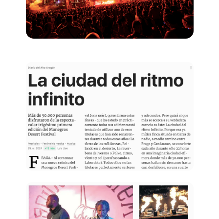
Quienes somos
¿Quieres trabajar con nosotros?
elrow News
Síguenos en tiktok
Síguenos en facebook
Síguenos en instagram
Síguenos en twitter
Síguenos en linkedin
Síguenos en youtube
Política de Privacidad
Política de Cookies
Aviso Legal
Política de Sostenibilidad