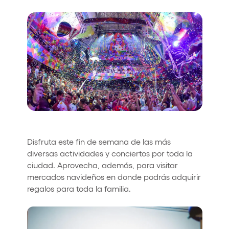
Quienes somos
¿Quieres trabajar con nosotros?
elrow News
Síguenos en tiktok
Síguenos en facebook
Síguenos en instagram
Síguenos en twitter
Síguenos en linkedin
Síguenos en youtube
Política de Privacidad
Política de Cookies
Disfruta este fin de semana de las más
Aviso Legal
diversas actividades y conciertos por toda la
Política de Sostenibilidad
ciudad. Aprovecha, además, para visitar
mercados navideños en donde podrás adquirir
regalos para toda la familia.