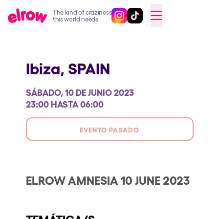
The kind of craziness
Sigue @elrowofficial en Inst
Sigue @elrowofficial en T
SWITCH TO ENGLISH
this world needs
Próximos eventos
Ibiza,
SPAIN
elrow Ibiza x [UNVRS] 2026
elrow Town 2026
SÁBADO, 10 DE JUNIO 2023
Snowrow Festival 2026
23:00 HASTA 06:00
elrow Island 2026
EVENTO PASADO
elrow Shop
Espectáculos
Our Creative World
ELROW AMNESIA 10 JUNE 2023
Music
Sostenibilidad
TEMÁTICA/S