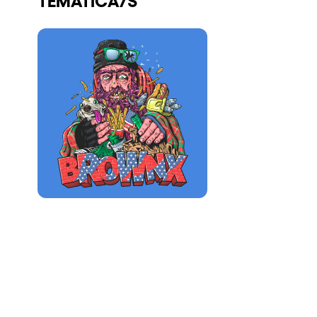
Quienes somos
¿Quieres trabajar con nosotros?
elrow News
Síguenos en tiktok
Síguenos en facebook
Síguenos en instagram
Síguenos en twitter
Síguenos en linkedin
Síguenos en youtube
Política de Privacidad
Política de Cookies
Aviso Legal
Política de Sostenibilidad