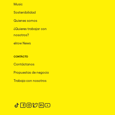
Music
Sostenibilidad
Quienes somos
¿Quieres trabajar con
nosotros?
elrow News
CONTÁCTO
Contáctanos
Propuestas de negocio
Trabaja con nosotros
Síguenos en tiktok
Síguenos en facebook
Síguenos en instagram
Síguenos en twitter
Síguenos en linkedin
Síguenos en youtube