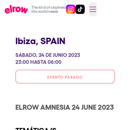
The kind of craziness
Sigue @elrowofficial en Inst
Sigue @elrowofficial en T
SWITCH TO ENGLISH
this world needs
Próximos eventos
Ibiza,
SPAIN
elrow Ibiza x [UNVRS] 2026
elrow Town 2026
SÁBADO, 24 DE JUNIO 2023
Snowrow Festival 2026
23:00 HASTA 06:00
elrow Island 2026
EVENTO PASADO
elrow Shop
Espectáculos
Our Creative World
ELROW AMNESIA 24 JUNE 2023
Music
Sostenibilidad
TEMÁTICA/S