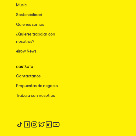
Music
Sostenibilidad
Quienes somos
¿Quieres trabajar con
nosotros?
elrow News
CONTÁCTO
Contáctanos
Propuestas de negocio
Trabaja con nosotros
Síguenos en tiktok
Síguenos en facebook
Síguenos en instagram
Síguenos en twitter
Síguenos en linkedin
Síguenos en youtube