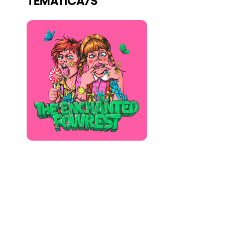
Quienes somos
¿Quieres trabajar con nosotros?
elrow News
Síguenos en tiktok
Síguenos en facebook
Síguenos en instagram
Síguenos en twitter
Síguenos en linkedin
Síguenos en youtube
Política de Privacidad
Política de Cookies
Aviso Legal
Política de Sostenibilidad