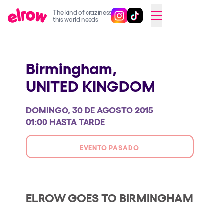
The kind of craziness
Sigue @elrowofficial en Inst
Sigue @elrowofficial en T
SWITCH TO ENGLISH
this world needs
Próximos eventos
Birmingham,
elrow Ibiza x [UNVRS] 2026
UNITED KINGDOM
elrow Town 2026
Snowrow Festival 2026
DOMINGO, 30 DE AGOSTO 2015
elrow Island 2026
01:00 HASTA TARDE
elrow Shop
EVENTO PASADO
Espectáculos
Our Creative World
Music
ELROW GOES TO BIRMINGHAM
Sostenibilidad