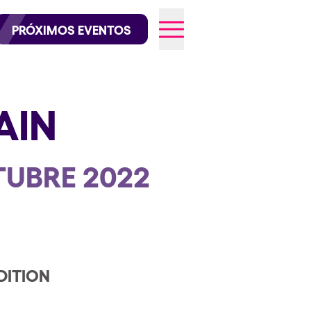
official en Instagram
@elrowofficial en TikTok
PRÓXIMOS EVENTOS
AIN
026
TUBRE 2022
DITION