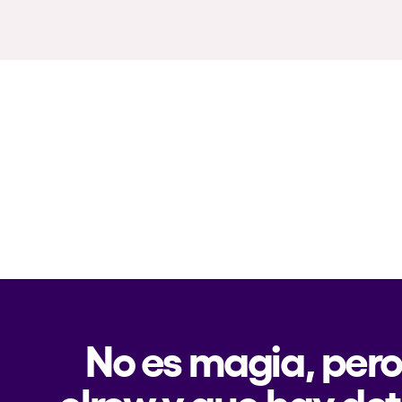
No es magia, pero
elrow y que hay det