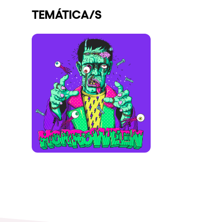
TEMÁTICA/S
Espectáculos
Our Creative World
Music
Sostenibilidad
Quienes somos
¿Quieres trabajar con n
elrow News