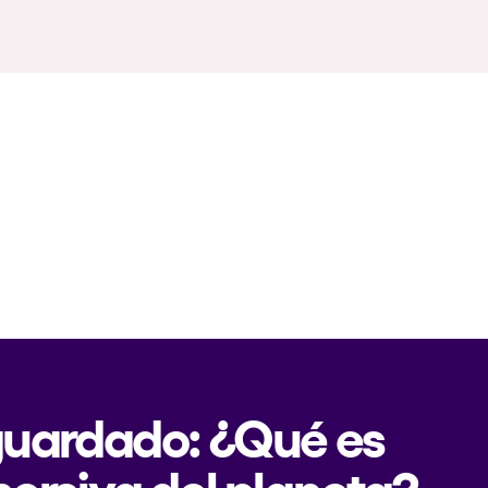
 guardado: ¿Qué es
mersiva del planeta?