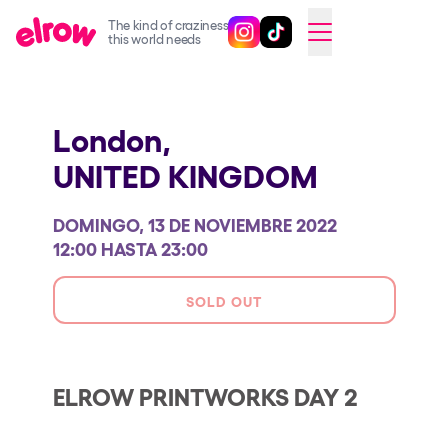
The kind of craziness
Sigue @elrowofficial en Inst
Sigue @elrowofficial en T
SWITCH TO ENGLISH
this world needs
Próximos eventos
London,
elrow Ibiza x [UNVRS] 2026
UNITED KINGDOM
elrow Town 2026
Snowrow Festival 2026
DOMINGO, 13 DE NOVIEMBRE 2022
elrow Island 2026
12:00 HASTA 23:00
elrow Shop
SOLD OUT
Espectáculos
Our Creative World
ELROW PRINTWORKS DAY 2
Music
Sostenibilidad