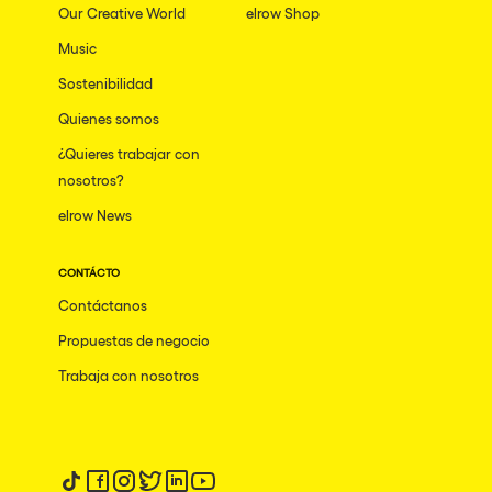
Our Creative World
elrow Shop
Music
Sostenibilidad
Quienes somos
¿Quieres trabajar con
nosotros?
elrow News
CONTÁCTO
Contáctanos
Propuestas de negocio
Trabaja con nosotros
Síguenos en tiktok
Síguenos en facebook
Síguenos en instagram
Síguenos en twitter
Síguenos en linkedin
Síguenos en youtube