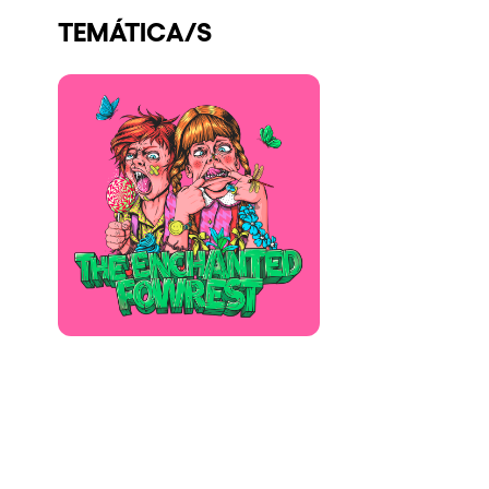
TEMÁTICA/S
Quienes somos
¿Quieres trabajar con nosotros?
elrow News
Síguenos en tiktok
Síguenos en facebook
Síguenos en instagram
Síguenos en twitter
Síguenos en linkedin
Síguenos en youtube
Política de Privacidad
Política de Cookies
Aviso Legal
Política de Sostenibilidad