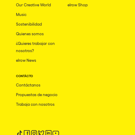
Our Creative World
elrow Shop
Music
Sostenibilidad
Quienes somos
¿Quieres trabajar con
nosotros?
elrow News
CONTÁCTO
Contáctanos
Propuestas de negocio
Trabaja con nosotros
Síguenos en tiktok
Síguenos en facebook
Síguenos en instagram
Síguenos en twitter
Síguenos en linkedin
Síguenos en youtube