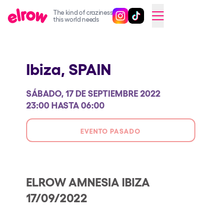
The kind of craziness
Sigue @elrowofficial en Inst
Sigue @elrowofficial en T
SWITCH TO ENGLISH
this world needs
Próximos eventos
Ibiza,
SPAIN
elrow Ibiza x [UNVRS] 2026
elrow Town 2026
SÁBADO, 17 DE SEPTIEMBRE 2022
Snowrow Festival 2026
23:00 HASTA 06:00
elrow Island 2026
EVENTO PASADO
elrow Shop
Espectáculos
Our Creative World
ELROW AMNESIA IBIZA
17/09/2022
Music
Sostenibilidad