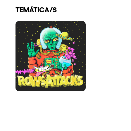
Quienes somos
TEMÁTICA/S
¿Quieres trabajar con nosotros?
elrow News
Síguenos en tiktok
Síguenos en facebook
Síguenos en instagram
Síguenos en twitter
Síguenos en linkedin
Síguenos en youtube
Política de Privacidad
Política de Cookies
Aviso Legal
Política de Sostenibilidad