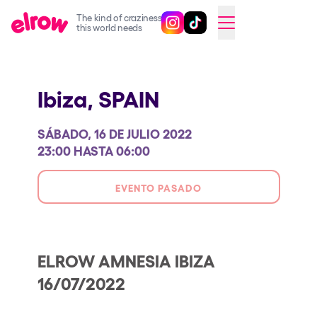
The kind of craziness
Sigue @elrowofficial en Inst
Sigue @elrowofficial en T
SWITCH TO ENGLISH
this world needs
Próximos eventos
Ibiza,
SPAIN
elrow Ibiza x [UNVRS] 2026
elrow Town 2026
SÁBADO, 16 DE JULIO 2022
Snowrow Festival 2026
23:00 HASTA 06:00
elrow Island 2026
EVENTO PASADO
elrow Shop
Espectáculos
Our Creative World
ELROW AMNESIA IBIZA
16/07/2022
Music
Sostenibilidad