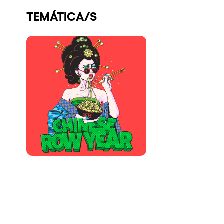
Quienes somos
TEMÁTICA/S
¿Quieres trabajar con nosotros?
elrow News
Síguenos en tiktok
Síguenos en facebook
Síguenos en instagram
Síguenos en twitter
Síguenos en linkedin
Síguenos en youtube
Política de Privacidad
Política de Cookies
Aviso Legal
Política de Sostenibilidad