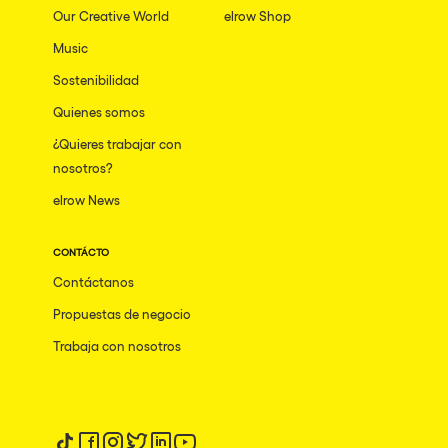
Our Creative World
elrow Shop
Music
Sostenibilidad
Quienes somos
¿Quieres trabajar con
nosotros?
elrow News
CONTÁCTO
Contáctanos
Propuestas de negocio
Trabaja con nosotros
Síguenos en tiktok
Síguenos en facebook
Síguenos en instagram
Síguenos en twitter
Síguenos en linkedin
Síguenos en youtube