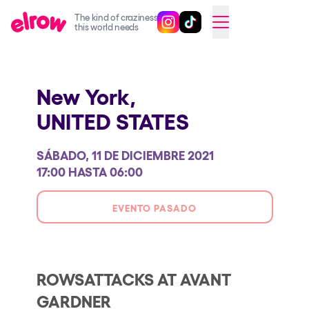
The kind of craziness
Sigue @elrowofficial en Inst
Sigue @elrowofficial en T
SWITCH TO ENGLISH
this world needs
Próximos eventos
New York,
elrow Ibiza x [UNVRS] 2026
UNITED STATES
elrow Town 2026
Snowrow Festival 2026
SÁBADO, 11 DE DICIEMBRE 2021
elrow Island 2026
17:00 HASTA 06:00
elrow Shop
EVENTO PASADO
Espectáculos
Our Creative World
Music
ROWSATTACKS AT AVANT
GARDNER
Sostenibilidad