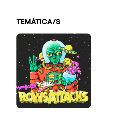
Quienes somos
TEMÁTICA/S
¿Quieres trabajar con nosotros?
elrow News
Síguenos en tiktok
Síguenos en facebook
Síguenos en instagram
Síguenos en twitter
Síguenos en linkedin
Síguenos en youtube
Política de Privacidad
Política de Cookies
Aviso Legal
Política de Sostenibilidad