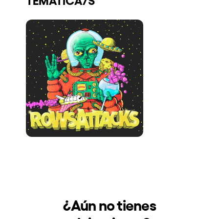
Quienes somos
¿Quieres trabajar con nosotros?
elrow News
Síguenos en tiktok
Síguenos en facebook
Síguenos en instagram
Síguenos en twitter
Síguenos en linkedin
Síguenos en youtube
Política de Privacidad
Política de Cookies
Aviso Legal
Política de Sostenibilidad
¿Aún no tienes