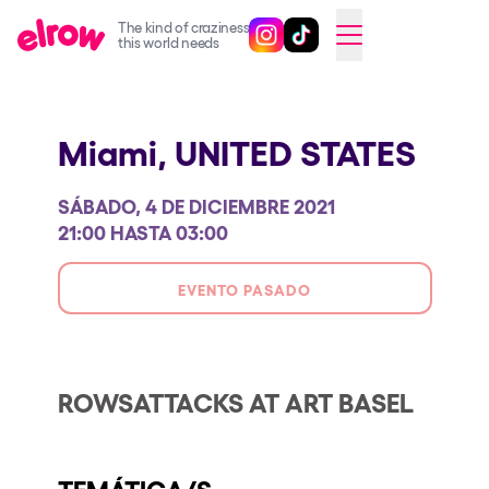
The kind of craziness
Sigue @elrowofficial en Inst
Sigue @elrowofficial en T
SWITCH TO ENGLISH
this world needs
Próximos eventos
Miami,
UNITED STATES
elrow Ibiza x [UNVRS] 2026
elrow Town 2026
SÁBADO, 4 DE DICIEMBRE 2021
Snowrow Festival 2026
21:00 HASTA 03:00
elrow Island 2026
EVENTO PASADO
elrow Shop
Espectáculos
Our Creative World
ROWSATTACKS AT ART BASEL
Music
Sostenibilidad
TEMÁTICA/S