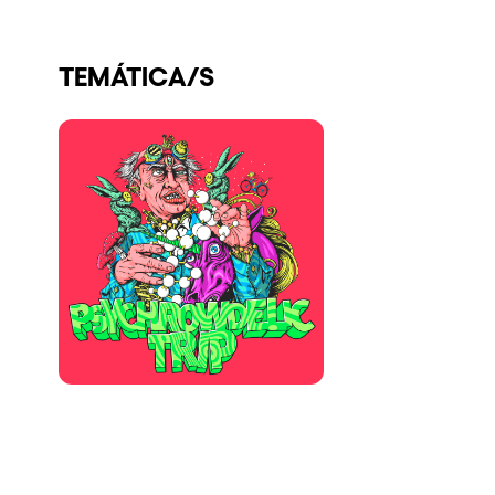
Quienes somos
TEMÁTICA/S
¿Quieres trabajar con nosotros?
elrow News
Síguenos en tiktok
Síguenos en facebook
Síguenos en instagram
Síguenos en twitter
Síguenos en linkedin
Síguenos en youtube
Política de Privacidad
Política de Cookies
Aviso Legal
Política de Sostenibilidad