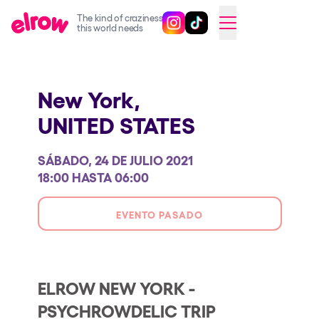
The kind of craziness
Sigue @elrowofficial en Inst
Sigue @elrowofficial en T
SWITCH TO ENGLISH
this world needs
Próximos eventos
New York,
elrow Ibiza x [UNVRS] 2026
UNITED STATES
elrow Town 2026
Snowrow Festival 2026
SÁBADO, 24 DE JULIO 2021
elrow Island 2026
18:00 HASTA 06:00
elrow Shop
EVENTO PASADO
Espectáculos
Our Creative World
Music
ELROW NEW YORK -
PSYCHROWDELIC TRIP
Sostenibilidad