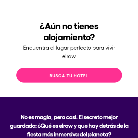
Quienes somos
¿Quieres trabajar con nosotros?
¿Aún no tienes
elrow News
alojamiento?
Encuentra el lugar perfecto para vivir
elrow
Síguenos en tiktok
Síguenos en facebook
Síguenos en instagram
Síguenos en twitter
Síguenos en linkedin
Síguenos en youtube
Política de Privacidad
BUSCA TU HOTEL
Política de Cookies
Aviso Legal
Política de Sostenibilidad
No es magia, pero casi. El secreto mejor
guardado: ¿Qué es elrow y que hay detrás de la
fiesta más inmersiva del planeta?