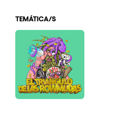
Quienes somos
TEMÁTICA/S
¿Quieres trabajar con nosotros?
elrow News
Síguenos en tiktok
Síguenos en facebook
Síguenos en instagram
Síguenos en twitter
Síguenos en linkedin
Síguenos en youtube
Política de Privacidad
Política de Cookies
Aviso Legal
Política de Sostenibilidad