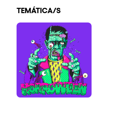
Quienes somos
TEMÁTICA/S
¿Quieres trabajar con nosotros?
elrow News
Síguenos en tiktok
Síguenos en facebook
Síguenos en instagram
Síguenos en twitter
Síguenos en linkedin
Síguenos en youtube
Política de Privacidad
Política de Cookies
Aviso Legal
Política de Sostenibilidad