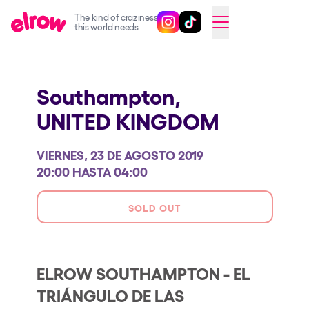
The kind of craziness
Sigue @elrowofficial en Inst
Sigue @elrowofficial en T
SWITCH TO ENGLISH
this world needs
Próximos eventos
Southampton,
elrow Ibiza x [UNVRS] 2026
UNITED KINGDOM
elrow Town 2026
Snowrow Festival 2026
VIERNES, 23 DE AGOSTO 2019
elrow Island 2026
20:00 HASTA 04:00
elrow Shop
SOLD OUT
Espectáculos
Our Creative World
ELROW SOUTHAMPTON - EL
Music
TRIÁNGULO DE LAS
Sostenibilidad