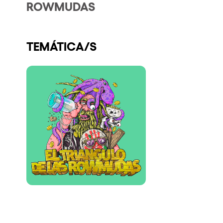
ROWMUDAS
Quienes somos
¿Quieres trabajar con nosotros?
TEMÁTICA/S
elrow News
Síguenos en tiktok
Síguenos en facebook
Síguenos en instagram
Síguenos en twitter
Síguenos en linkedin
Síguenos en youtube
Política de Privacidad
Política de Cookies
Aviso Legal
Política de Sostenibilidad