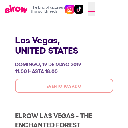
The kind of craziness
Sigue @elrowofficial en Inst
Sigue @elrowofficial en T
SWITCH TO ENGLISH
this world needs
Próximos eventos
Las Vegas,
elrow Ibiza x [UNVRS] 2026
UNITED STATES
elrow Town 2026
Snowrow Festival 2026
DOMINGO, 19 DE MAYO 2019
elrow Island 2026
11:00 HASTA 18:00
elrow Shop
EVENTO PASADO
Espectáculos
Our Creative World
Music
ELROW LAS VEGAS - THE
ENCHANTED FOREST
Sostenibilidad