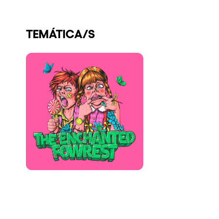
Quienes somos
TEMÁTICA/S
¿Quieres trabajar con nosotros?
elrow News
Síguenos en tiktok
Síguenos en facebook
Síguenos en instagram
Síguenos en twitter
Síguenos en linkedin
Síguenos en youtube
Política de Privacidad
Política de Cookies
Aviso Legal
Política de Sostenibilidad