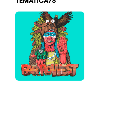
Quienes somos
¿Quieres trabajar con nosotros?
elrow News
Síguenos en tiktok
Síguenos en facebook
Síguenos en instagram
Síguenos en twitter
Síguenos en linkedin
Síguenos en youtube
Política de Privacidad
Política de Cookies
Aviso Legal
Política de Sostenibilidad