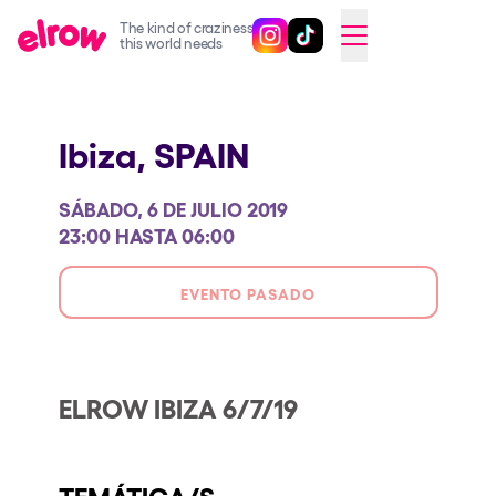
The kind of craziness
Sigue @elrowofficial en Inst
Sigue @elrowofficial en T
SWITCH TO ENGLISH
this world needs
Próximos eventos
Ibiza,
SPAIN
elrow Ibiza x [UNVRS] 2026
elrow Town 2026
SÁBADO, 6 DE JULIO 2019
Snowrow Festival 2026
23:00 HASTA 06:00
elrow Island 2026
EVENTO PASADO
elrow Shop
Espectáculos
Our Creative World
ELROW IBIZA 6/7/19
Music
Sostenibilidad
TEMÁTICA/S