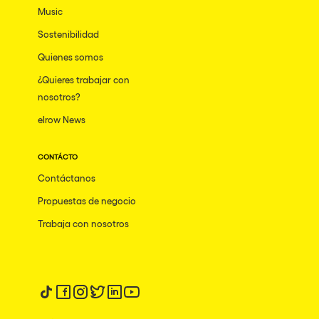
Music
Sostenibilidad
Quienes somos
¿Quieres trabajar con
nosotros?
elrow News
CONTÁCTO
Contáctanos
Propuestas de negocio
Trabaja con nosotros
Síguenos en tiktok
Síguenos en facebook
Síguenos en instagram
Síguenos en twitter
Síguenos en linkedin
Síguenos en youtube