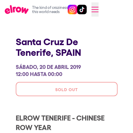
The kind of craziness
Sigue @elrowofficial en Inst
Sigue @elrowofficial en T
SWITCH TO ENGLISH
this world needs
Próximos eventos
Santa Cruz De
elrow Ibiza x [UNVRS] 2026
Tenerife,
SPAIN
elrow Town 2026
Snowrow Festival 2026
SÁBADO, 20 DE ABRIL 2019
elrow Island 2026
12:00 HASTA 00:00
elrow Shop
SOLD OUT
Espectáculos
Our Creative World
ELROW TENERIFE - CHINESE
Music
ROW YEAR
Sostenibilidad