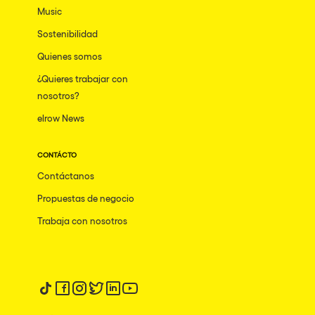
Music
Sostenibilidad
Quienes somos
¿Quieres trabajar con
nosotros?
elrow News
CONTÁCTO
Contáctanos
Propuestas de negocio
Trabaja con nosotros
Síguenos en tiktok
Síguenos en facebook
Síguenos en instagram
Síguenos en twitter
Síguenos en linkedin
Síguenos en youtube