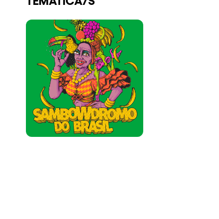
Quienes somos
¿Quieres trabajar con nosotros?
elrow News
Síguenos en tiktok
Síguenos en facebook
Síguenos en instagram
Síguenos en twitter
Síguenos en linkedin
Síguenos en youtube
Política de Privacidad
Política de Cookies
Aviso Legal
Política de Sostenibilidad