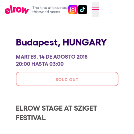
The kind of craziness
Sigue @elrowofficial en Inst
Sigue @elrowofficial en T
SWITCH TO ENGLISH
this world needs
Próximos eventos
Budapest,
HUNGARY
elrow Ibiza x [UNVRS] 2026
elrow Town 2026
MARTES, 14 DE AGOSTO 2018
Snowrow Festival 2026
20:00 HASTA 03:00
elrow Island 2026
SOLD OUT
elrow Shop
Espectáculos
ELROW STAGE AT SZIGET
Our Creative World
FESTIVAL
Music
Sostenibilidad