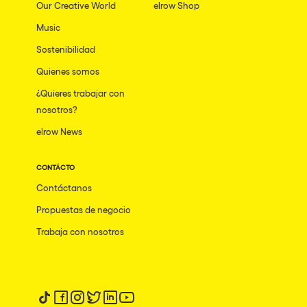
Our Creative World
elrow Shop
Music
Sostenibilidad
Quienes somos
¿Quieres trabajar con
nosotros?
elrow News
CONTÁCTO
Contáctanos
Propuestas de negocio
Trabaja con nosotros
Síguenos en tiktok
Síguenos en facebook
Síguenos en instagram
Síguenos en twitter
Síguenos en linkedin
Síguenos en youtube