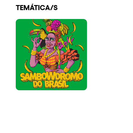
TEMÁTICA/S
Quienes somos
¿Quieres trabajar con nosotros?
elrow News
Síguenos en tiktok
Síguenos en facebook
Síguenos en instagram
Síguenos en twitter
Síguenos en linkedin
Síguenos en youtube
Política de Privacidad
Política de Cookies
Aviso Legal
Política de Sostenibilidad