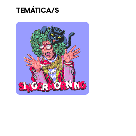
Quienes somos
TEMÁTICA/S
¿Quieres trabajar con nosotros?
elrow News
Síguenos en tiktok
Síguenos en facebook
Síguenos en instagram
Síguenos en twitter
Síguenos en linkedin
Síguenos en youtube
Política de Privacidad
Política de Cookies
Aviso Legal
Política de Sostenibilidad