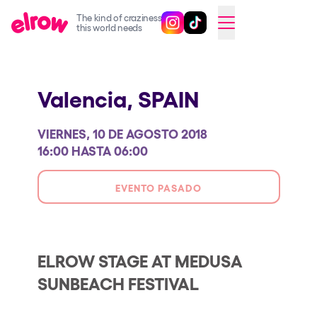
The kind of craziness
Sigue @elrowofficial en Inst
Sigue @elrowofficial en T
SWITCH TO ENGLISH
this world needs
Próximos eventos
Valencia,
SPAIN
elrow Ibiza x [UNVRS] 2026
elrow Town 2026
VIERNES, 10 DE AGOSTO 2018
Snowrow Festival 2026
16:00 HASTA 06:00
elrow Island 2026
EVENTO PASADO
elrow Shop
Espectáculos
Our Creative World
ELROW STAGE AT MEDUSA
SUNBEACH FESTIVAL
Music
Sostenibilidad