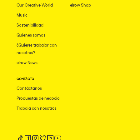
Our Creative World
elrow Shop
Music
Sostenibilidad
Quienes somos
¿Quieres trabajar con
nosotros?
elrow News
CONTÁCTO
Contáctanos
Propuestas de negocio
Trabaja con nosotros
Síguenos en tiktok
Síguenos en facebook
Síguenos en instagram
Síguenos en twitter
Síguenos en linkedin
Síguenos en youtube