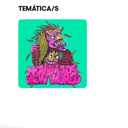
TEMÁTICA/S
Espectáculos
Our Creative World
Music
Sostenibilidad
Quienes somos
¿Quieres trabajar con n
elrow News