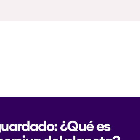
 guardado: ¿Qué es
mersiva del planeta?