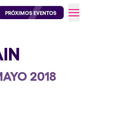
official en Instagram
@elrowofficial en TikTok
PRÓXIMOS EVENTOS
AIN
026
MAYO 2018