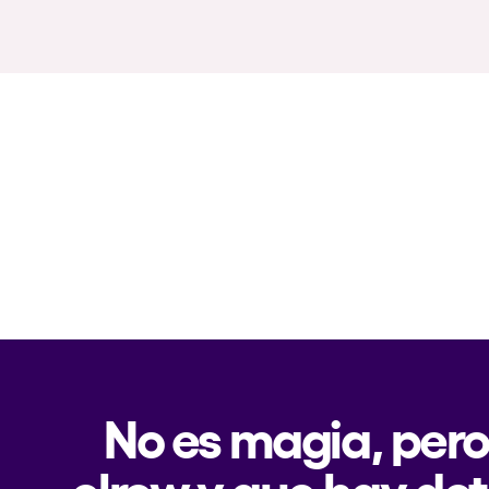
No es magia, pero
elrow y que hay det