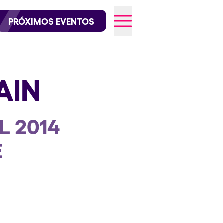
official en Instagram
@elrowofficial en TikTok
PRÓXIMOS EVENTOS
AIN
026
L 2014
E