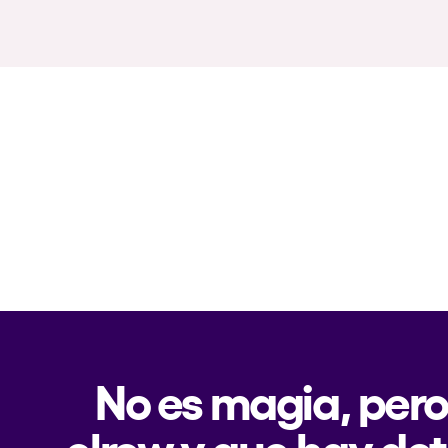
No es magia, pero
elrow y que hay det