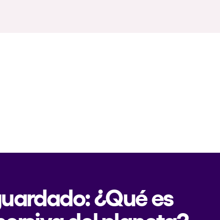
 guardado: ¿Qué es
mersiva del planeta?