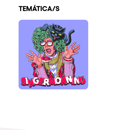
TEMÁTICA/S
Espectáculos
Our Creative World
Music
Sostenibilidad
Quienes somos
¿Quieres trabajar con n
elrow News