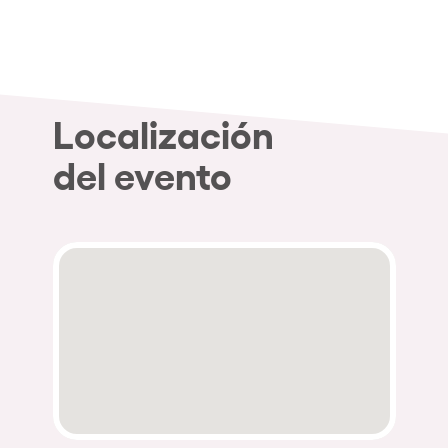
Quienes somos
¿Quieres trabajar con nosotros?
elrow News
Localización
del evento
Síguenos en tiktok
Síguenos en facebook
Síguenos en instagram
Síguenos en twitter
Síguenos en linkedin
Síguenos en youtube
Política de Privacidad
Política de Cookies
Aviso Legal
Política de Sostenibilidad