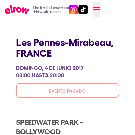
The kind of craziness
Sigue @elrowofficial en Inst
Sigue @elrowofficial en T
SWITCH TO ENGLISH
this world needs
Próximos eventos
Les Pennes-Mirabeau,
elrow Ibiza x [UNVRS] 2026
FRANCE
elrow Town 2026
Snowrow Festival 2026
DOMINGO, 4 DE JUNIO 2017
elrow Island 2026
08:00 HASTA 20:00
elrow Shop
EVENTO PASADO
Espectáculos
Our Creative World
Music
SPEEDWATER PARK -
BOLLYWOOD
Sostenibilidad