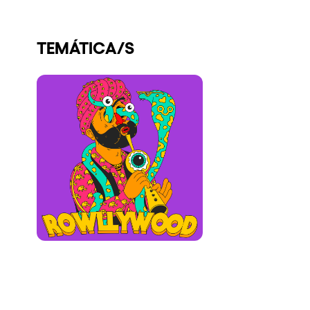
Quienes somos
TEMÁTICA/S
¿Quieres trabajar con nosotros?
elrow News
Síguenos en tiktok
Síguenos en facebook
Síguenos en instagram
Síguenos en twitter
Síguenos en linkedin
Síguenos en youtube
Política de Privacidad
Política de Cookies
Aviso Legal
Política de Sostenibilidad