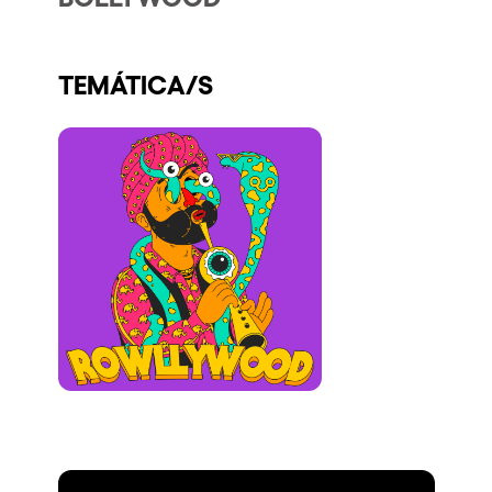
Quienes somos
¿Quieres trabajar con nosotros?
TEMÁTICA/S
elrow News
Síguenos en tiktok
Síguenos en facebook
Síguenos en instagram
Síguenos en twitter
Síguenos en linkedin
Síguenos en youtube
Política de Privacidad
Política de Cookies
Aviso Legal
Política de Sostenibilidad