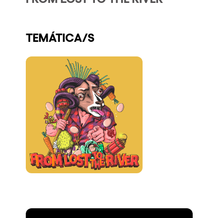
Quienes somos
¿Quieres trabajar con nosotros?
TEMÁTICA/S
elrow News
Síguenos en tiktok
Síguenos en facebook
Síguenos en instagram
Síguenos en twitter
Síguenos en linkedin
Síguenos en youtube
Política de Privacidad
Política de Cookies
Aviso Legal
Política de Sostenibilidad