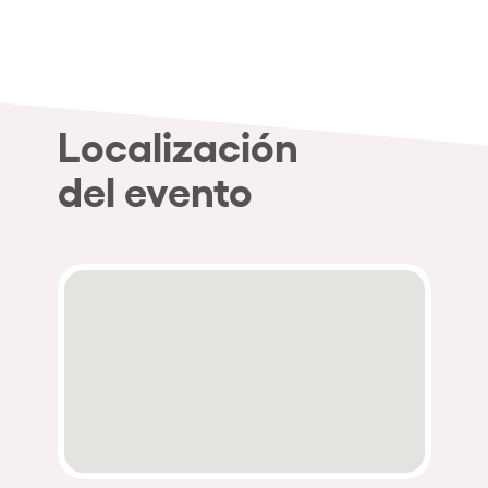
Quienes somos
¿Quieres trabajar con nosotros?
elrow News
Localización
del evento
Síguenos en tiktok
Síguenos en facebook
Síguenos en instagram
Síguenos en twitter
Síguenos en linkedin
Síguenos en youtube
Política de Privacidad
Política de Cookies
Aviso Legal
Política de Sostenibilidad