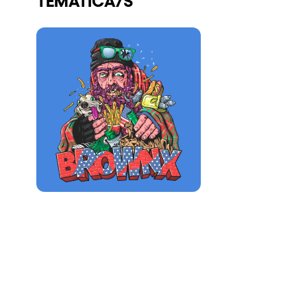
Quienes somos
¿Quieres trabajar con nosotros?
elrow News
Síguenos en tiktok
Síguenos en facebook
Síguenos en instagram
Síguenos en twitter
Síguenos en linkedin
Síguenos en youtube
Política de Privacidad
Política de Cookies
Aviso Legal
Política de Sostenibilidad