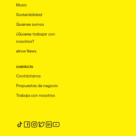
Music
Sostenibilidad
Quienes somos
¿Quieres trabajar con
nosotros?
elrow News
CONTÁCTO
Contáctanos
Propuestas de negocio
Trabaja con nosotros
Síguenos en tiktok
Síguenos en facebook
Síguenos en instagram
Síguenos en twitter
Síguenos en linkedin
Síguenos en youtube