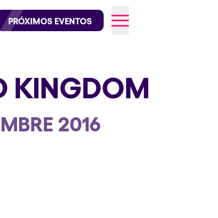
official en Instagram
@elrowofficial en TikTok
PRÓXIMOS EVENTOS
D KINGDOM
026
EMBRE 2016