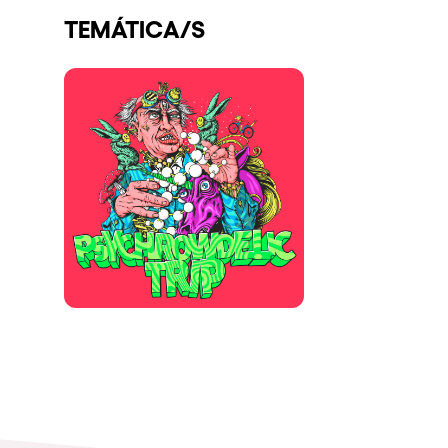
TEMÁTICA/S
Espectáculos
Our Creative World
Music
Sostenibilidad
Quienes somos
¿Quieres trabajar con n
elrow News