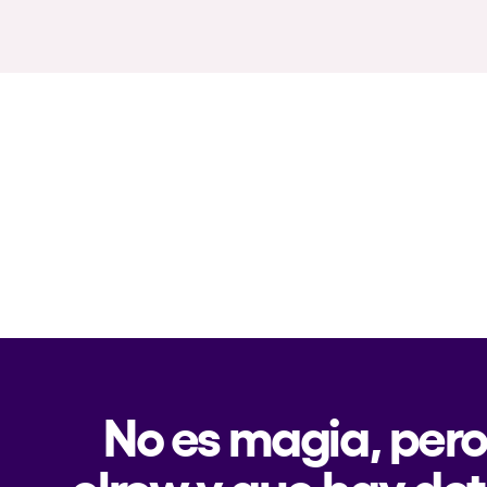
No es magia, pero
elrow y que hay det