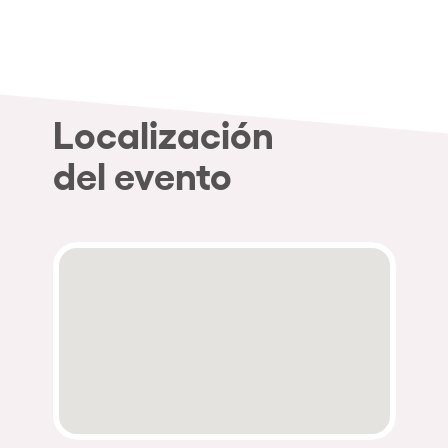
Quienes somos
¿Quieres trabajar con nosotros?
elrow News
Localización
del evento
Síguenos en tiktok
Síguenos en facebook
Síguenos en instagram
Síguenos en twitter
Síguenos en linkedin
Síguenos en youtube
Política de Privacidad
Política de Cookies
Aviso Legal
Política de Sostenibilidad