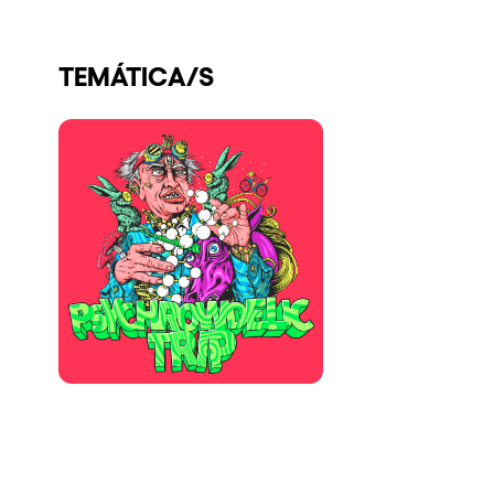
Quienes somos
TEMÁTICA/S
¿Quieres trabajar con nosotros?
elrow News
Síguenos en tiktok
Síguenos en facebook
Síguenos en instagram
Síguenos en twitter
Síguenos en linkedin
Síguenos en youtube
Política de Privacidad
Política de Cookies
Aviso Legal
Política de Sostenibilidad