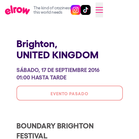
The kind of craziness
Sigue @elrowofficial en Inst
Sigue @elrowofficial en T
SWITCH TO ENGLISH
this world needs
Próximos eventos
Brighton,
elrow Ibiza x [UNVRS] 2026
UNITED KINGDOM
elrow Town 2026
Snowrow Festival 2026
SÁBADO, 17 DE SEPTIEMBRE 2016
elrow Island 2026
01:00 HASTA TARDE
elrow Shop
EVENTO PASADO
Espectáculos
Our Creative World
Music
BOUNDARY BRIGHTON
FESTIVAL
Sostenibilidad