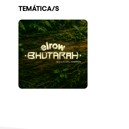
TEMÁTICA/S
Espectáculos
Our Creative World
Music
Sostenibilidad
Quienes somos
¿Quieres trabajar con n
elrow News