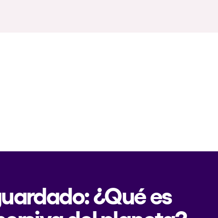
 guardado: ¿Qué es
mersiva del planeta?