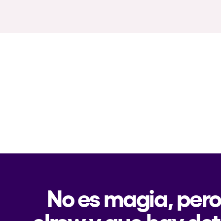
No es magia, pero
elrow y que hay det