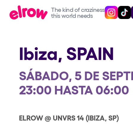
The kind of craziness
The kind of craziness
Sigue @elrow
Sigue 
this world needs
this world needs
Próximos eventos
Ibiza,
SPAIN
elrow Ibiza x [UNVRS] 2
SÁBADO, 5 DE SEPT
elrow Town 2026
23:00 HASTA 06:00
Snowrow Festival 2026
elrow Island 2026
ELROW @ UNVRS 14 (IBIZA, SP)
elrow Shop