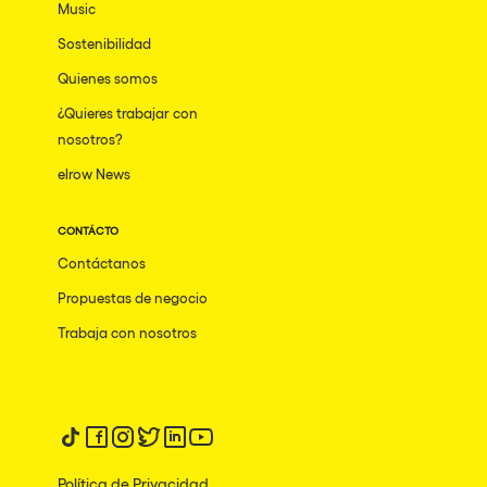
Music
Sostenibilidad
Quienes somos
¿Quieres trabajar con
nosotros?
elrow News
CONTÁCTO
Contáctanos
Propuestas de negocio
Trabaja con nosotros
Síguenos en tiktok
Síguenos en facebook
Síguenos en instagram
Síguenos en twitter
Síguenos en linkedin
Síguenos en youtube
Política de Privacidad