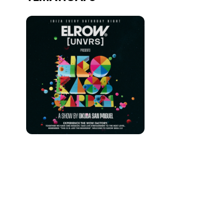
Quienes somos
¿Quieres trabajar con nosotros?
elrow News
Síguenos en tiktok
Síguenos en facebook
Síguenos en instagram
Síguenos en twitter
Síguenos en linkedin
Síguenos en youtube
Política de Privacidad
Política de Cookies
Aviso Legal
Política de Sostenibilidad