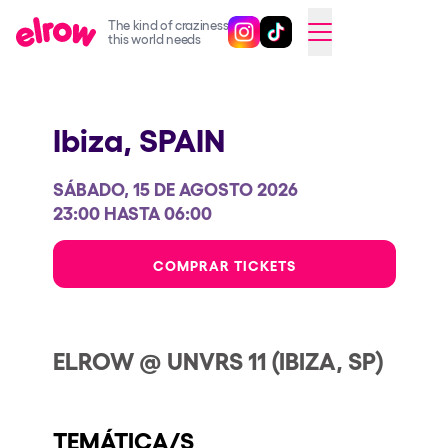
The kind of craziness
Sigue @elrowofficial en Inst
Sigue @elrowofficial en T
SWITCH TO ENGLISH
this world needs
Próximos eventos
Ibiza,
SPAIN
elrow Ibiza x [UNVRS] 2026
elrow Town 2026
SÁBADO, 15 DE AGOSTO 2026
Snowrow Festival 2026
23:00 HASTA 06:00
elrow Island 2026
COMPRAR TICKETS
elrow Shop
Espectáculos
ELROW @ UNVRS 11 (IBIZA, SP)
Our Creative World
Music
TEMÁTICA/S
Sostenibilidad